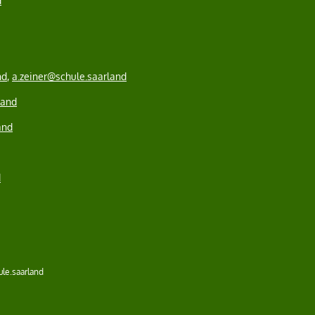
d
nd
,
a.zeiner@schule.saarland
land
and
d
ule.saarland