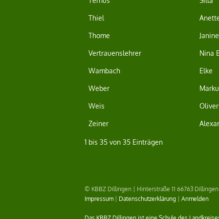
Ternus
Silla
Thiel
Anett
Thome
Janine
Vertrauenslehrer
Nina B
Wambach
Elke
Weber
Marku
Weis
Oliver
Zeiner
Alexa
1 bis 35 von 35 Einträgen
© KBBZ Dillingen | Hinterstraße 11 66763 Dillingen
Impressum
|
Datenschutzerklärung
|
Anmelden
Das KBBZ Dillingen ist eine Schule des Landkreise