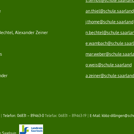
s.ternus@schule.saarlan
e
an.thiel@schule.saarland
j.thome@schule.saarland
echtel, Alexander Zeiner
n.bechtel@schule.saarla
e.wambach@schule.saar
s
mar.weber@schule.saarl
o.weis@schule.saarland
nder
a.zeiner@schule.saarlan
 |
Telefon: 06831 – 89463-0
Telefax: 06831 – 89463-19 |
E-Mail: kbbz-dillingen@sch
s Saarlouis