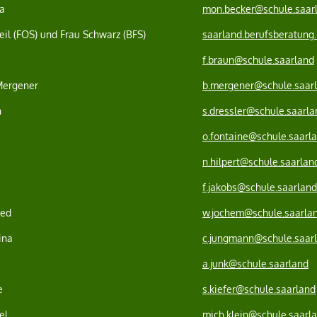
a
mon.becker@schule.saar
eil (FOS) und Frau Schwarz (BFS)
saarland.berufsberatung
f.braun@schule.saarland
Mergener
b.mergener@schule.saar
n
s.dressler@schule.saarla
o.fontaine@schule.saarl
n.hilpert@schule.saarlan
f.jakobs@schule.saarland
ied
w.jochem@schule.saarla
ina
c.jungmann@schule.saar
a.junk@schule.saarland
e
s.kiefer@schule.saarland
el
mich.klein@schule.saarl