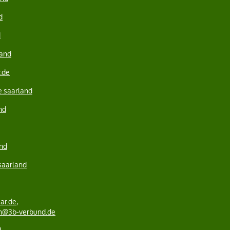
d
d
land
.de
e.saarland
nd
nd
saarland
ar.de
,
ch@3b-verbund.de