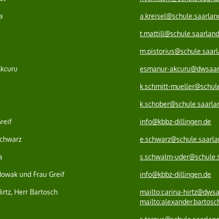
a
a.kreisel@schule.saarlan
t.mattill@schule.saarlan
m.pistorius@schule.saar
Akcuru
esmanur-akcuru@dwsaar
k.schmitt-mueller@schul
k.schober@schule.saarla
reif
info@kbbz-dillingen.de
Schwarz
e.schwarz@schule.saarla
a
s.schwalm-uder@schule.
Nowak und Frau Greif
info@kbbz-dillingen.de
irtz, Herr Bartosch
mailto:carina-hirtz@dwsa
mailto:alexander.bartos