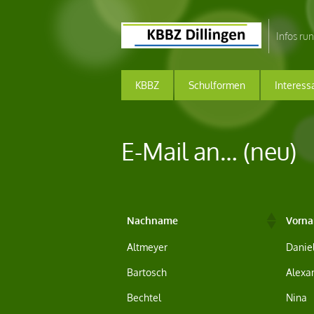
Infos ru
KBBZ
Schulformen
Interess
E-Mail an… (neu)
Nachname
Vorn
Nachname
Vorn
Altmeyer
Danie
Bartosch
Alexa
Bechtel
Nina