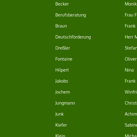
Becker
Monik
Berufsberatung
Frau F
Braun
Frank
Deutschförderung
Herr 
Dreßler
Stefa
Fontaine
Oliver
Hilpert
Nina
Jakobs
Frank
Jochem
Winfr
Jungmann
Christ
Junk
Achim
Kiefer
Sabin
Klein
Micha