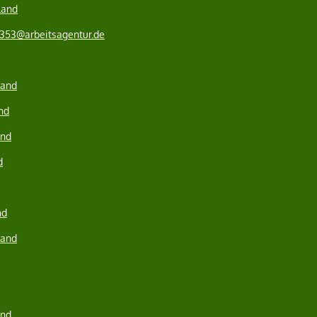
land
.353@arbeitsagentur.de
land
nd
and
d
nd
land
and