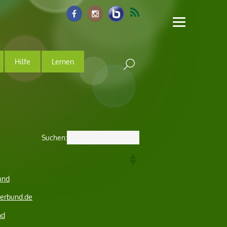
Hilfe
Lernen
Suchen:
and
verbund.de
nd