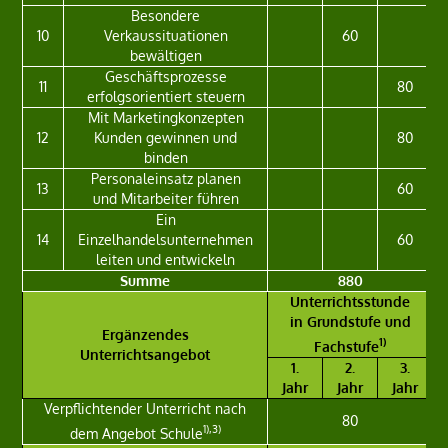
Besondere
10
Verkaussituationen
60
bewältigen
Geschäftsprozesse
11
80
erfolgsorientiert steuern
Mit Marketingkonzepten
12
Kunden gewinnen und
80
binden
Personaleinsatz planen
13
60
und Mitarbeiter führen
Ein
14
Einzelhandelsunternehmen
60
leiten und entwickeln
Summe
880
Unterrichtsstunde
in Grundstufe und
Ergänzendes
1)
Fachstufe
Unterrichtsangebot
1.
2.
3.
Jahr
Jahr
Jahr
Verpflichtender Unterricht nach
80
1),3)
dem Angebot Schule