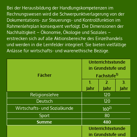
Bei der Herausbildung der Handlungskompetenzen im
Rechnungswesen wird die Schwerpunktverlagerung von der
Dokumentations- zur Steuerungs- und Kontrollfunktion im
Rahmenlehrplan konsequent verfolgt. Die Dimensionen der
Nachhaltigkeit – Ökonomie, Ökologie und Soziales –
erstrecken sich auf alle Aktionsbereiche des Einzelhandels
und werden in die Lernfelder integriert. Sie bieten vielfältige
Anlässe für wirtschafts- und warenethische Bezüge.
Unterrichtsstunde
in Grundstufe und
1)
Fächer
Fachstufe
1.
2.
3.
Jahr
Jahr
Jahr
Religionslehre
120
Deutsch
120
2)
Wirtschafts- und Sozialkunde
160
Sport
80
Summe
480
Unterrichtsstunde
in Grundstufe und