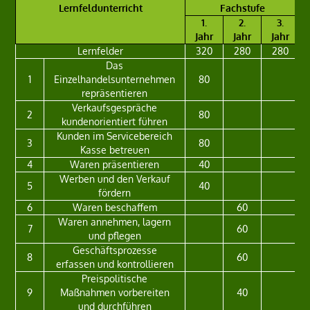
Lernfeldunterricht
Fachstufe
1.
2.
3.
Jahr
Jahr
Jahr
Lernfelder
320
280
280
Das
1
Einzelhandelsunternehmen
80
repräsentieren
Verkaufsgespräche
2
80
kundenorientiert führen
Kunden im Servicebereich
3
80
Kasse betreuen
4
Waren präsentieren
40
Werben und den Verkauf
5
40
fördern
6
Waren beschaffem
60
Waren annehmen, lagern
7
60
und pflegen
Geschäftsprozesse
8
60
erfassen und kontrollieren
Preispolitische
9
Maßnahmen vorbereiten
40
und durchführen