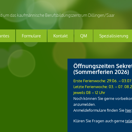
nd um das kaufmännische Berufsbildungszentrum Dillingen/Saar
antes
Formulare
Kontakt
QM
Spezialisierung
A
Öffnungszeiten Sekret
(Sommerferien 2026)
n
m
Erste Ferienwoche: 29.06. – 03.07
e
Letzte Ferienwoche: 03. – 07. 08.
l
jeweils 08 – 12 Uhr
d
Noch können Sie gerne vorbeik
u
anzumelden.
n
Anmeldeformulare finden Sie
hier
g
Klären Sie Fragen auch gerne
tel