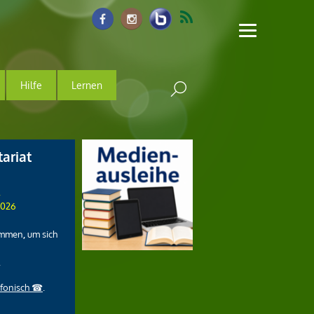
Hilfe
Lernen
ariat
.
2026
ommen
,
um sich
.
efonisch ☎
.