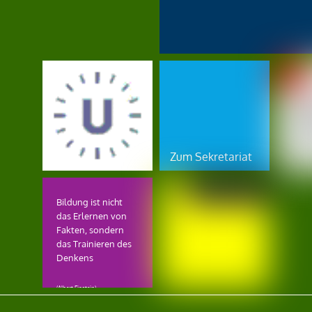
Zum Sekretariat
E
Bildung ist nicht
-
das Erlernen von
M
Fakten, sondern
a
das Trainieren des
i
Denkens
l
i
(Albert Einstein)
n