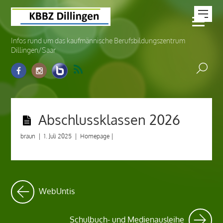
Infos rund um das kaufmännische Berufsbildungszentrum
Dillingen/Saar
Abschlussklassen 2026
braun
|
1. Juli 2025
|
Homepage
|
WebUntis
Schulbuch- und Medienausleihe