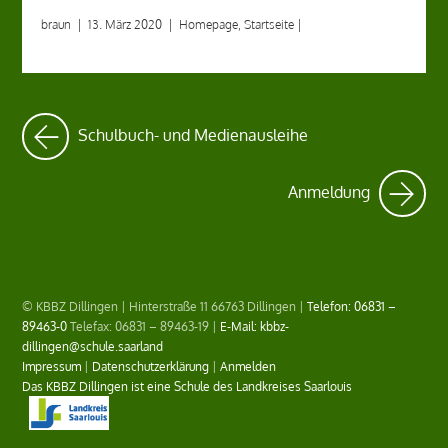
braun
|
13. März 2020
|
Homepage
,
Startseite
|
Schulbuch- und Medienausleihe
Anmeldung
© KBBZ Dillingen | Hinterstraße 11 66763 Dillingen |
Telefon: 06831 –
89463-0
Telefax: 06831 – 89463-19 |
E-Mail: kbbz-
dillingen@schule.saarland
Impressum
|
Datenschutzerklärung
|
Anmelden
Das KBBZ Dillingen ist eine Schule des Landkreises Saarlouis