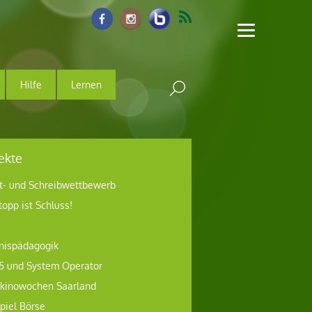
Hilfe
Lernen
ekte
t- und Schreibwettbewerb
topp ist Schluss!
nispädagogik
5 und System Operator
lkinowochen Saarland
piel Börse