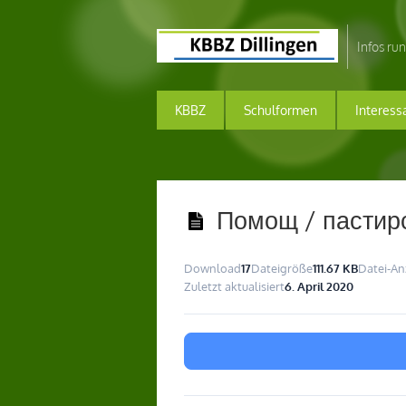
Infos ru
KBBZ
Schulformen
Interess
Помощ / пастирс
Download
17
Dateigröße
111.67 KB
Datei-An
Zuletzt aktualisiert
6. April 2020