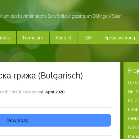
nd um das kaufmännische Berufsbildungszentrum Dillingen/Saar
antes
Formulare
Kontakt
QM
Spezialisierung
Proj
ка грижа (Bulgarisch)
Dikta
Bei S
zahl
1
Erstellungsdatum
6. April 2020
ECDL
Erleb
IBM i
Download
Schu
Plans