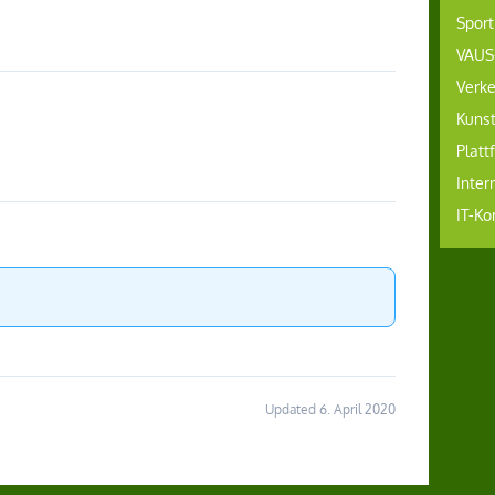
Sport
VAUS
Verke
Kuns
Platt
Inter
IT-Ko
Updated 6. April 2020