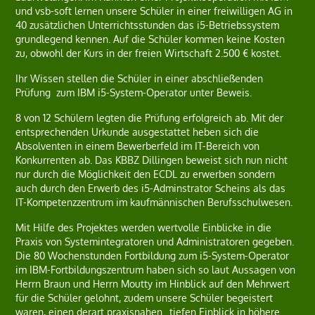
und vsb-soft lernen unsere Schüler in einer freiwilligen AG in
40 zusätzlichen Unterrichtsstunden das i5-Betriebssystem
grundlegend kennen. Auf die Schüler kommen keine Kosten
zu, obwohl der Kurs in der freien Wirtschaft 2.500 € kostet.
Ihr Wissen stellen die Schüler in einer abschließenden
Prüfung zum IBM i5-System-Operator unter Beweis.
8 von 12 Schülern legten die Prüfung erfolgreich ab. Mit der
entsprechenden Urkunde ausgestattet heben sich die
Absolventen in einem Bewerberfeld im IT-Bereich von
Konkurrenten ab. Das KBBZ Dillingen beweist sich nun nicht
nur durch die Möglichkeit den ECDL zu erwerben sondern
auch durch den Erwerb des i5-Adminstrator Scheins als das
IT-Kompetenzzentrum im kaufmännischen Berufsschulwesen.
Mit Hilfe des Projektes werden wertvolle Einblicke in die
Praxis von Systemintegratoren und Administratoren gegeben.
Die 80 Wochenstunden Fortbildung zum i5-System-Operator
im IBM-Fortbildungszentrum haben sich so laut Aussagen von
Herrn Braun und Herrn Moutty im Hinblick auf den Mehrwert
für die Schüler gelohnt, zudem unsere Schüler begeistert
waren, einen derart praxisnahen „tiefen Einblick in höhere