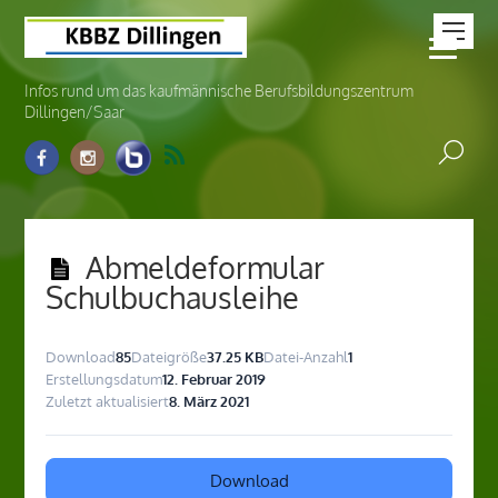
Infos rund um das kaufmännische Berufsbildungszentrum
Dillingen/Saar
Abmeldeformular
Schulbuchausleihe
Download
85
Dateigröße
37.25 KB
Datei-Anzahl
1
Erstellungsdatum
12. Februar 2019
Zuletzt aktualisiert
8. März 2021
Download